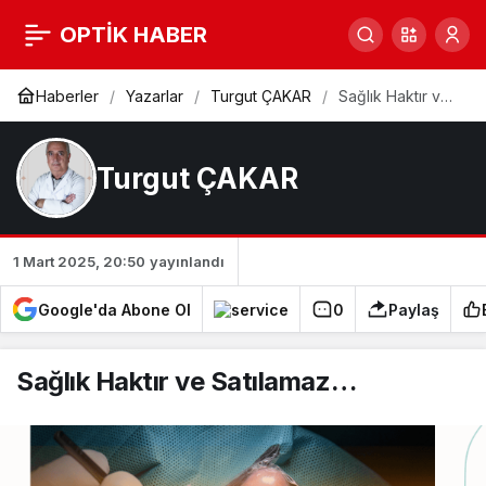
Sağlık Haktır ve
OPTİK HABER
0
Satılamaz…
Haberler
Yazarlar
Turgut ÇAKAR
Sağlık Haktır ve
Satılamaz…
Turgut ÇAKAR
1 Mart 2025, 20:50
yayınlandı
Google'da Abone Ol
0
Paylaş
Sağlık Haktır ve Satılamaz…