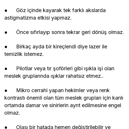
● Göz içinde kayarak tek farklı akslarda
astigmatizma etkisi yapmaz.
● Önce sıfırlayıp sonra tekrar geri dönüş olmaz.
● Birkaç ayda bir kireçlendi diye lazer ile
temizlik istemez.
● Pilotlar veya tır şoförleri gibi ışıkla işi olan
meslek gruplarında ışıklar rahatsız etmez..
● Mikro cerrahi yapan hekimler veya renk
kontrastı önemli olan tüm meslek grupları için kanlı
ortamda damar ve sinirlerin ayrıt edilmesine engel
olmaz.
● Ol
ası
bir hata
da
hemen değiştirilebilir ve