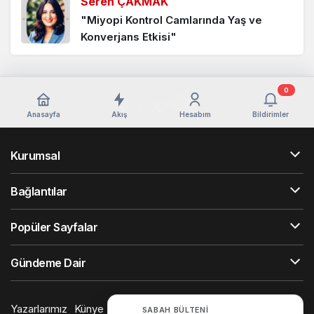
Seren ÇAKMAK
"Miyopi Kontrol Camlarında Yaş ve
Konverjans Etkisi"
Şahin SIMSIKI
"GÖZ KURULUĞU PREVALANSINDAKİ
0
ARTIŞ: MODERN YAŞAM TARZI VE
Anasayfa
Akış
Hesabım
Bildirimler
ÇEVRESEL BELİRLEYİCİLERİN
SİSTEMATİK İNCELENMESİ"
Kurumsal
Ayşe ŞENYÜZ
Bağlantılar
"Koltuklar mı? Meslek mi?"
Popüler Sayfalar
Elif CAMGÖZ
Gündeme Dair
"Görmeden Kaybetme: Glokoma Karşı
Bilinçlenme"
Yazarlarımız
Künye
Hesabım
Gizlilik politikası
İletişim
SABAH BÜLTENI