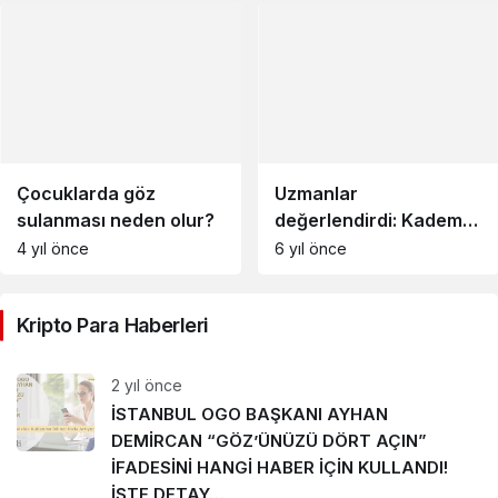
Çocuklarda göz
Uzmanlar
sulanması neden olur?
değerlendirdi: Kademeli
normalleşme
4 yıl önce
6 yıl önce
enflasyonu nasıl
etkiler?
Kripto Para Haberleri
2 yıl önce
İSTANBUL OGO BAŞKANI AYHAN
DEMİRCAN “GÖZ’ÜNÜZÜ DÖRT AÇIN”
İFADESİNİ HANGİ HABER İÇİN KULLANDI!
İŞTE DETAY…