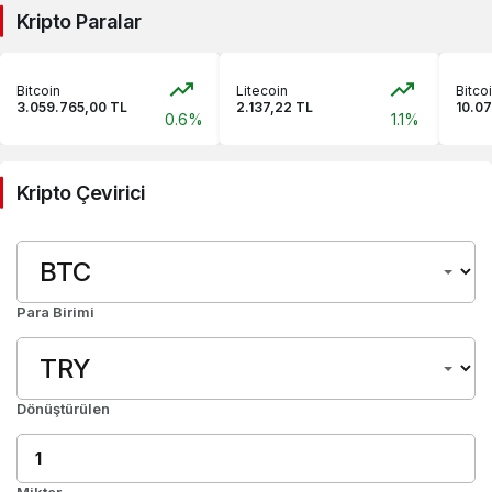
Kripto Paralar
Bitcoin
Litecoin
Bitco
3.059.765,00 TL
2.137,22 TL
10.07
0.6%
1.1%
Kripto Çevirici
Para Birimi
Dönüştürülen
Miktar