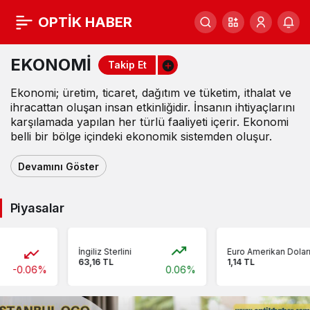
OPTİK HABER
EKONOMİ
EKONOMİ
Haberleri
Takip Et
Ekonomi; üretim, ticaret, dağıtım ve tüketim, ithalat ve
ihracattan oluşan insan etkinliğidir. İnsanın ihtiyaçlarını
karşılamada yapılan her türlü faaliyeti içerir. Ekonomi
belli bir bölge içindeki ekonomik sistemden oluşur.
Devamını Göster
Piyasalar
İngiliz Sterlini
Euro Amerikan Doları
63,16 TL
1,14 TL
-0.06%
0.06%
-0