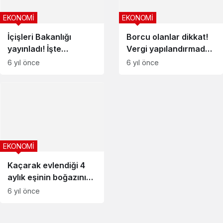
EKONOMİ
EKONOMİ
İçişleri Bakanlığı
Borcu olanlar dikkat!
yayınladı! İşte
Vergi yapılandırmada
koronavirüs
son başvuru tarihi 31
6 yıl önce
6 yıl önce
kısıtlamalarıyla ilgili
Aralık
merak edilen soruların
yanıtları
EKONOMİ
Kaçarak evlendiği 4
aylık eşinin boğazını
kesti
6 yıl önce