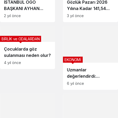
İSTANBUL OGO
Gözlük Pazarı 2026
BAŞKANI AYHAN
Yılına Kadar 141,54
DEMİRCAN
Milyar ABD Dolarına
2 yıl önce
3 yıl önce
“GÖZ’ÜNÜZÜ DÖRT
Ulaşacak
AÇIN” İFADESİNİ
HANGİ HABER İÇİN
BİRLİK ve ODALARDAN
KULLANDI! İŞTE
DETAY…
Çocuklarda göz
sulanması neden olur?
EKONOMİ
4 yıl önce
Uzmanlar
değerlendirdi:
Kademeli normalleşme
6 yıl önce
enflasyonu nasıl
etkiler?