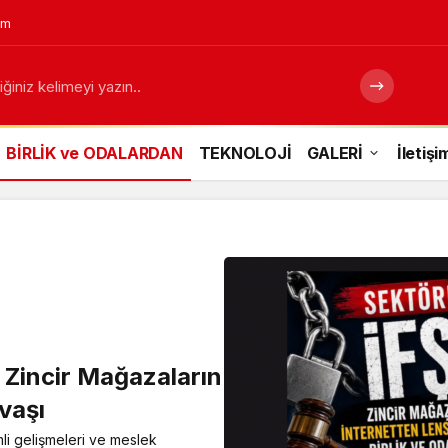
em
ğiniz kelimeyi yazın..
BİRLİK ve ODALARDAN
TEKNOLOJİ
GALERİ
İletişi
incir Mağazaların
avaşı
li gelişmeleri ve meslek