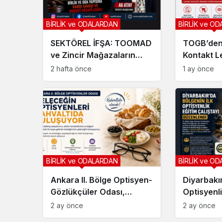
BİRLİK ve ODALARDAN
BİRLİK ve O
SEKTÖREL İFŞA: TOOMAD
TOGB’den 
ve Zincir Mağazaların
Kontakt L
Birlik Yapısına Karşı
Sert Tepki
2 hafta önce
1 ay önce
Hukuk Savaşı
Uğruna Bi
Görme Ka
BİRLİK ve ODALARDAN
BİRLİK ve O
Ankara II. Bölge Optisyen-
Diyarbakır
Gözlükçüler Odası,
Optisyenli
Geleceğin Optisyenleri ile
Çalıştayı
2 ay önce
2 ay önce
Kahvaltıda Buluşuyor