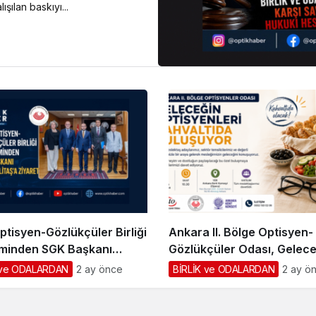
şılan baskıyı...
ptisyen-Gözlükçüler Birliği
Ankara II. Bölge Optisyen-
minden SGK Başkanı
Gözlükçüler Odası, Gelece
Elitaş’a Ziyaret
Optisyenleri ile Kahvaltıda
 ve ODALARDAN
2 ay önce
BİRLİK ve ODALARDAN
2 ay ö
Buluşuyor