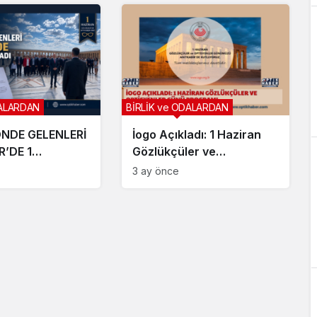
DALARDAN
BİRLİK ve ODALARDAN
NDE GELENLERİ
İogo Açıkladı: 1 Haziran
R’DE 1
Gözlükçüler ve
I KUTLADI
Optisyenler Günü
3 ay önce
Programı Hakkında