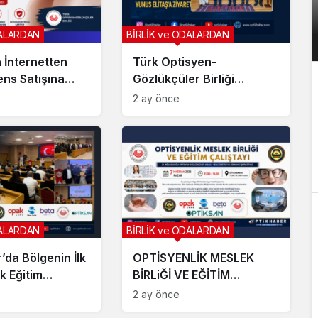
DALARDAN
BİRLİK ve ODALARDAN
İnternetten
Türk Optisyen-
ens Satışına
Gözlükçüler Birliği
: “Bir Tık
Yönetiminden SGK
2 ay önce
r Ömürlük
Başkanı Yunus Elitaş’a
ybı Olmasın”
Ziyaret
DALARDAN
BİRLİK ve ODALARDAN
’da Bölgenin İlk
OPTİSYENLİK MESLEK
k Eğitim
BİRLiĞİ VE EĞİTİM
 Düzenlendi
ÇALIŞTAYI
2 ay önce