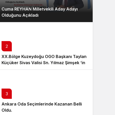
Cuma REYHAN Milletvekili Aday Adayı
Olduğunu Açıkladı
2
XX.Bölge Kuzeydoğu OGO Başkanı Taylan
Küçüker Sivas Valisi Sn. Yılmaz Şimşek ‘in
ev sahipliğinde bayramlaşma törenine
katıldı…
3
Ankara Oda Seçimlerinde Kazanan Belli
Oldu.