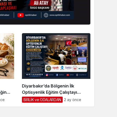
Sistem Modu
Sistem modunu seçin.
Diyarbakır’da Bölgenin İlk
ğin
Optisyenlik Eğitim Çalıştayı
Düzenlendi
nce
BİRLİK ve ODALARDAN
2 ay önce