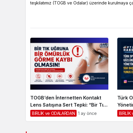
teşkilatımız (TOGB ve Odalar) üzerinde kurulmaya çalı
TOGB’den İnternetten Kontakt
Türk O
Lens Satışına Sert Tepki: “Bir Tık
Yöneti
Uğruna Bir Ömürlük Görme Kaybı
Yunus 
BİRLİK ve ODALARDAN
1 ay önce
BİRLİK
Olmasın”