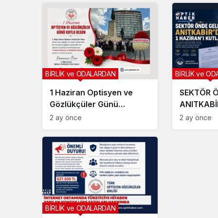
BİRLİK ve ODALARDAN
BİRLİK ve O
1 Haziran Optisyen ve
SEKTÖR Ö
Gözlükçüler Günü
ANITKABİ
Kutlama Mesajı
HAZİRAN’
2 ay önce
2 ay önce
BİRLİK ve ODALARDAN