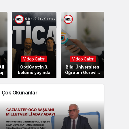
Video Galeri
Video Galeri
li
OptiCast’in 3.
Bilgi Üniversitesi
aj
bölümü yayında
Öğretim Görevlisi
Begüm GENÇ
Hocamızla Kısa Bir
Sohbet
Çok Okunanlar