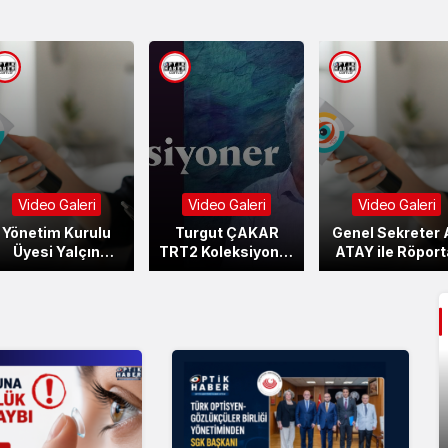
Video Galeri
Video Galeri
Video Galeri
Yönetim Kurulu
Turgut ÇAKAR
Genel Sekreter A
Üyesi Yalçın
TRT2 Koleksiyoner
ATAY ile Röport
BAYKIN ile
Programında
Röportaj