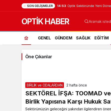
14:53
Optik Sektöründe Yeni Dön
SON GELIŞMELER
OPTİK HABER
Aramak istedi
BİRLİK
GENEL
GÜNDEM
SAĞLIK
EĞİTİM
ve
ODALARDAN
Öne Çıkanlar
Haberleri
BİRLİK ve ODALARDAN
2 hafta önce
SEKTÖREL İFŞA: TOOMAD ve Z
Birlik Yapısına Karşı Hukuk S
Sektörümüzün geleceğini yakından ilgilendiren önem