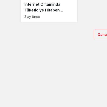
İnternet Ortamında
Tüketiciye Hitaben
Yapılan Kontak Lens
3 ay önce
Satışları Hakkında
Daha