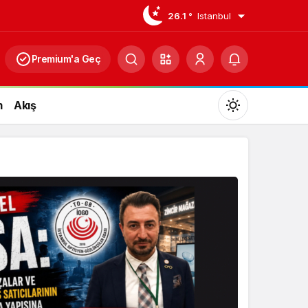
26.1 °
Istanbul
Premium'a Geç
m
Akış
Mod
değiştir
Gündüz Modu
Gündüz modunu seçin.
Gece Modu
Gece modunu seçin.