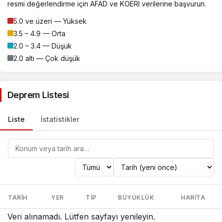
resmi değerlendirme için AFAD ve KOERI verilerine başvurun.
5.0 ve üzeri — Yüksek
3.5 – 4.9 — Orta
2.0 – 3.4 — Düşük
2.0 altı — Çok düşük
Deprem Listesi
Liste
İstatistikler
Konum
veya
TARIH
YER
TIP
BÜYÜKLÜK
HARITA
tarihe
göre
Son
Veri alınamadı. Lütfen sayfayı yenileyin.
ara