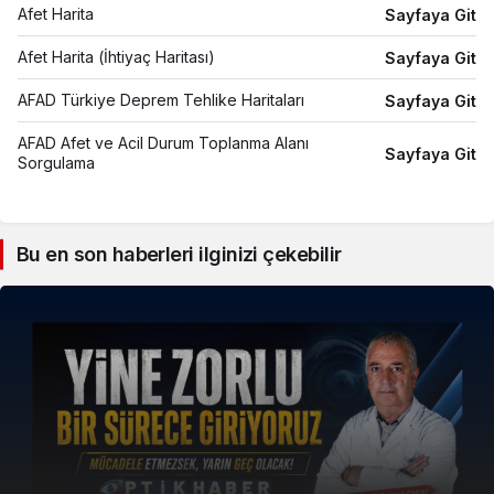
112
Afet Harita
Sayfaya Git
Su Arıza İhbar
185
Afet Harita (İhtiyaç Haritası)
Sayfaya Git
Elektrik Arıza İhbar
186
AFAD Türkiye Deprem Tehlike Haritaları
Sayfaya Git
Doğalgaz Arıza İhbar
187
AFAD Afet ve Acil Durum Toplanma Alanı
Sayfaya Git
Sorgulama
Bu en son haberleri ilginizi çekebilir