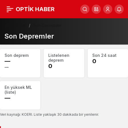
OPTİK HABER
Haberler
Son Depremler
Son Depremler
Deprem
Son deprem
Listelenen
Son 24 saat
özeti
—
deprem
0
0
—
En yüksek ML
(liste)
—
Veri kaynağı: KOERI. Liste yaklaşık 30 dakikada bir yenilenir.