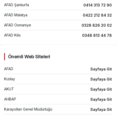
AFAD Şanlıurfa
0414 313 72 90
AFAD Malatya
0422 212 84 32
AFAD Osmaniye
0328 826 20 02
AFAD Kilis
0348 813 44 78
AFAD Genel Merkez
0212 217 04 10
Kızılay Çağrı Merkezi
168
Önemli Web Siteleri
Polis
112
AFAD
Sayfaya Git
İtfaiye
112
Kızılay
Sayfaya Git
Ambulans
112
AKUT
Sayfaya Git
Jandarma
112
AHBAP
Sayfaya Git
Sahil Güvenlik
112
Karayolları Genel Müdürlüğü
Sayfaya Git
Orman Yangın İhbar