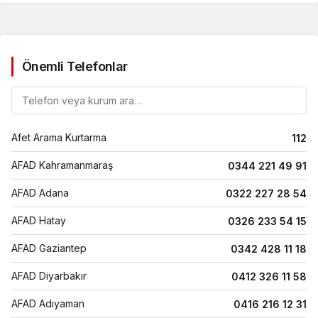
depremler
listesi
Önemli Telefonlar
Telefon
listesinde
ara
Afet Arama Kurtarma
112
AFAD Kahramanmaraş
0344 221 49 91
AFAD Adana
0322 227 28 54
AFAD Hatay
0326 233 54 15
AFAD Gaziantep
0342 428 11 18
AFAD Diyarbakır
0412 326 11 58
AFAD Adıyaman
0416 216 12 31