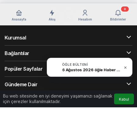
0
Anasayfa
Akış
Hesabım
Bildirimler
Kurumsal
Bağlantılar
ÖĞLE BÜLTENI
Popüler Sayfalar
6 Ağustos 2026 öğle Haber Bülteni
Gündeme Dair
Bu web sitesinde en iyi deneyimi yaşamanızı sağlamak
Kabul
için çerezler kullanılmaktadır.
Yazarlarımız
Künye
Hesabım
Gizlilik politikası
İletişim
Fokus Medya © Telif Hakkı 2026, Tüm Hakları Saklıdır