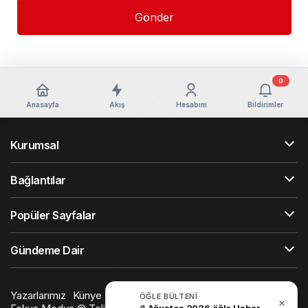
Gönder
0
Anasayfa
Akış
Hesabım
Bildirimler
Kurumsal
Bağlantılar
Popüler Sayfalar
Gündeme Dair
Yazarlarımız
Künye
Hesabım
Gizlilik politikası
İletişim
ÖĞLE BÜLTENI