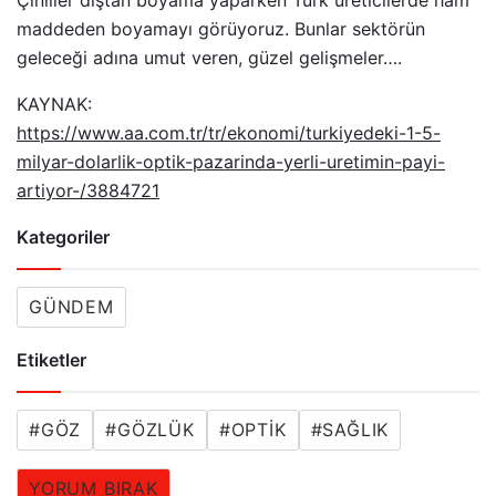
Çinliler dıştan boyama yaparken Türk üreticilerde ham
maddeden boyamayı görüyoruz. Bunlar sektörün
geleceği adına umut veren, güzel gelişmeler….
KAYNAK:
https://www.aa.com.tr/tr/ekonomi/turkiyedeki-1-5-
milyar-dolarlik-optik-pazarinda-yerli-uretimin-payi-
artiyor-/3884721
Kategoriler
GÜNDEM
Etiketler
#
GÖZ
#
GÖZLÜK
#
OPTIK
#
SAĞLIK
YORUM BIRAK