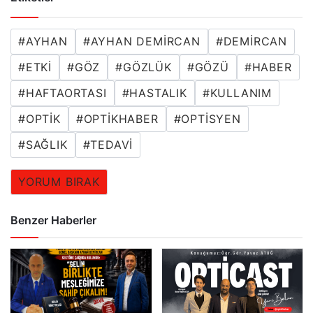
#
AYHAN
#
AYHAN DEMIRCAN
#
DEMIRCAN
#
ETKI
#
GÖZ
#
GÖZLÜK
#
GÖZÜ
#
HABER
#
HAFTAORTASI
#
HASTALIK
#
KULLANIM
#
OPTIK
#
OPTIKHABER
#
OPTISYEN
#
SAĞLIK
#
TEDAVI
YORUM BIRAK
Benzer Haberler