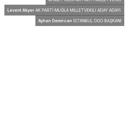
Levent Akyer
AK PARTİ MUĞLA MİLLETVEKİLİ ADAY ADAYI.
Ayhan Demircan
İSTANBUL OGO BAŞKANI
ORHAN GÜLTEKİN TBMM BAŞKAN MÜŞAVİRİ
ABONE OL