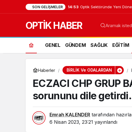
14:53
Optik Sektöründe Yeni Dön
SON GELIŞMELER
OPTİK HABER
GENEL
GÜNDEM
SAĞLIK
EĞİTİM
BİRLİK Ve ODALARDAN
Haberler
ECZACI CHP GRUP BA
sorununu dile getirdi.
Emrah KALENDER
tarafından hazırla
6 Nisan 2023, 23:21
yayınlandı