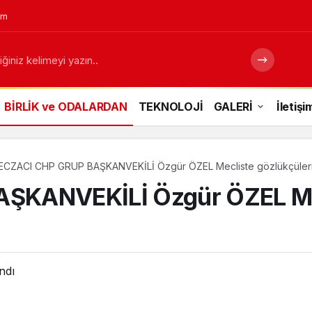
em
BİRLİK ve ODALARDAN
TEKNOLOJİ
GALERİ
İletişi
ECZACI CHP GRUP BAŞKANVEKİLİ Özgür ÖZEL Mecliste gözlükçülerin 
ŞKANVEKİLİ Özgür ÖZEL Mec
ndı