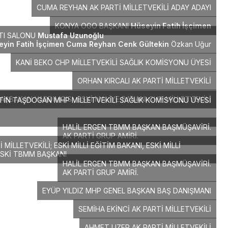
CUMA REYHAN AK PARTİ MİLLETVEKİLİ ADAY ADAYI
KONYA OGO BAŞKANI
Hüseyin Fatih İşçimen
TI SALONU
Mustafa Uzunoğlu
eyin Fatih İşçimen
Cuma Reyhan
Cenk Gültekin
Özkan Uğur
KANİ BEKO CHP MİLLETVEKİLİ SAĞLIK KOMİSYONU ÜYESİ
ORHAN KIRCALI AK PARTİ MİLLETVEKİLİ
AŞBAKAN YARDIMCISI, ESKİ MALİYE BAKANI CHP MİLLETVEKİLİ
TİN TAŞDOGAN MHP MİLLETVEKİLİ SAĞLIK KOMİSYONU ÜYESİ
HALİL ERGEN TBMM BAŞKAN BAŞMÜŞAVİRİ.
AK PARTİ GRUP AMİRİ.
İLLETVEKİLİ; ESKİ MİLLİ EĞİTİM BAKANI, ESKİ MİLLİ
ESKİ TBMM BAŞKANI
HALİL ERGEN TBMM BAŞKAN BAŞMÜŞAVİRİ.
AK PARTİ GRUP AMİRİ.
EYÜP YILDIZ MHP GENEL BAŞKAN BAŞ DANIŞMANI
SEMİHA EKİNCİ AK PARTİ MİLLETVEKİLİ
AHMET UZER AK PARTİ MİLLETVEKİLİ