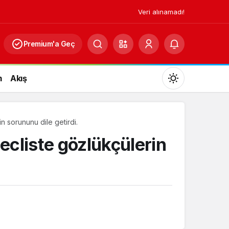
Veri alınamadı!
Premium'a Geç
m
Akış
Mod
değiştir
sorununu dile getirdi.
liste gözlükçülerin
Gündüz Modu
Gündüz modunu seçin.
Gece Modu
Gece modunu seçin.