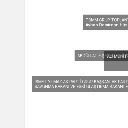
TBMM GRUP TOPLAN
Ayhan Demircan
Hüs
ABDÜLLATİF ŞENER ESKİ B
ALİ MUHİT
İSMET YILMAZ AK PARTİ GRUP BAŞKANI,AK PARTİ M
SAVUNMA BAKANI VE ESKİ ULAŞTIRMA BAKANI. 