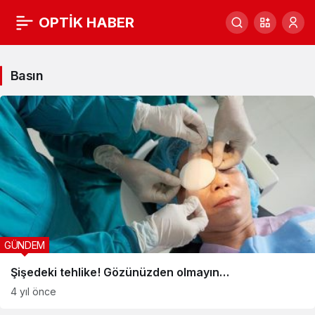
OPTİK HABER
Basın
Haberleri
Basın
GÜNDEM
Şişedeki tehlike! Gözünüzden olmayın…
4 yıl önce