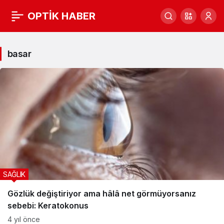
OPTİK HABER
basar
Haberleri
basar
SAĞLIK
Gözlük değiştiriyor ama hâlâ net görmüyorsanız
sebebi: Keratokonus
4 yıl önce