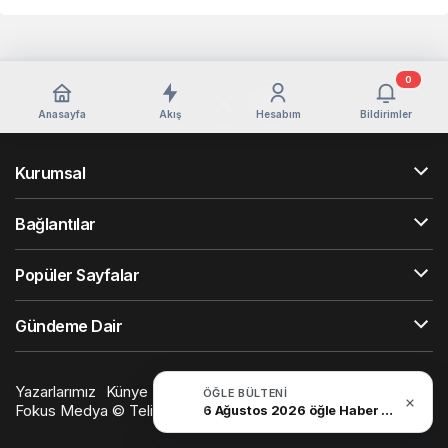
0
Anasayfa
Akış
Hesabım
Bildirimler
Kurumsal
Bağlantılar
Popüler Sayfalar
Gündeme Dair
Yazarlarımız
Künye
Hesabım
Gizlilik politikası
İletişim
ÖĞLE BÜLTENI
Fokus Medya © Telif Hakkı 2026, Tüm Hakları Saklıdır
6 Ağustos 2026 öğle Haber Bülteni