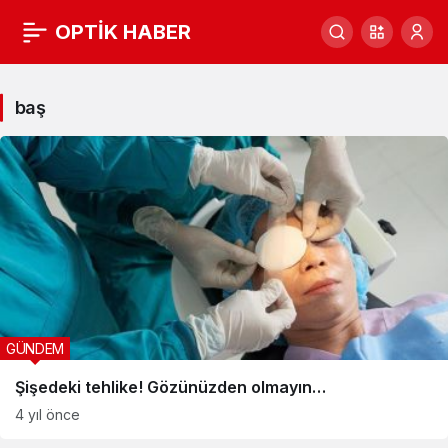
OPTİK HABER
baş
Haberleri
baş
GÜNDEM
Şişedeki tehlike! Gözünüzden olmayın…
4 yıl önce