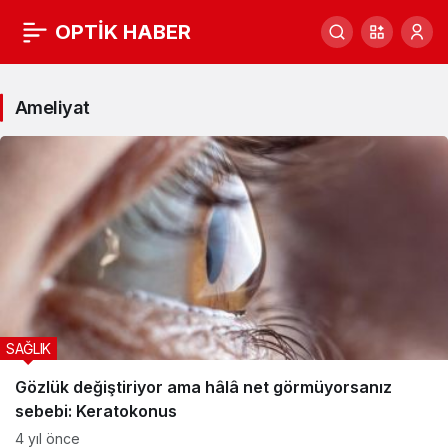
OPTİK HABER
Ameliyat
Haberleri
Ameliyat
SAĞLIK
Gözlük değiştiriyor ama hâlâ net görmüyorsanız
sebebi: Keratokonus
4 yıl önce