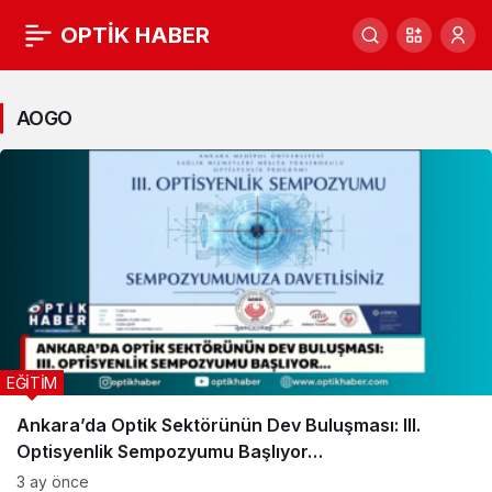
OPTİK HABER
AOGO
Haberleri
AOGO
EĞİTİM
Ankara’da Optik Sektörünün Dev Buluşması: III.
Optisyenlik Sempozyumu Başlıyor…
3 ay önce