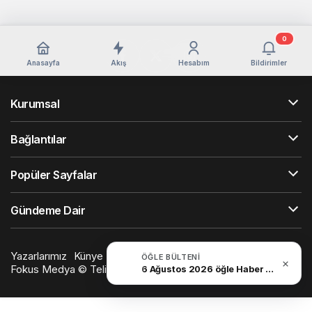
0
Anasayfa
Akış
Hesabım
Bildirimler
Kurumsal
Bağlantılar
Popüler Sayfalar
Gündeme Dair
Yazarlarımız
Künye
Hesabım
Gizlilik politikası
İletişim
ÖĞLE BÜLTENI
Fokus Medya © Telif Hakkı 2026, Tüm Hakları Saklıdır
6 Ağustos 2026 öğle Haber Bülteni