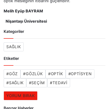
optik mesleğinin itibarını güçlendirir.
Melih Eyüp BAYRAM
Nişantaşı Üniversitesi
Kategoriler
SAĞLIK
Etiketler
#
GÖZ
#
GÖZLÜK
#
OPTIK
#
OPTISYEN
#
SAĞLIK
#
SEÇİM
#
TEDAVI
YORUM BIRAK
Benzer Haberler